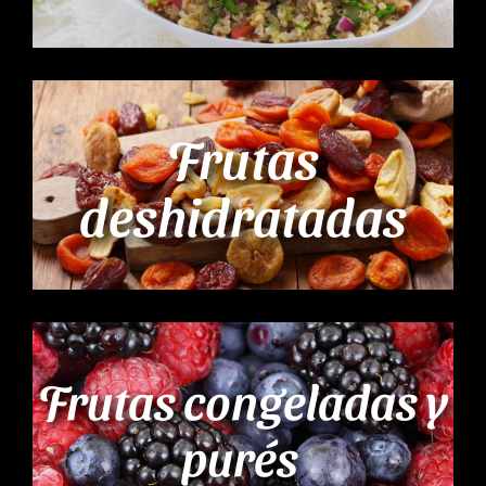
Frutas
deshidratadas
Frutas congeladas y
purés