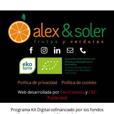
Política de privacidad
|
Política de cookies
Web desarrollada por
EuroCastalia
y
C&C
Publicidad
Programa Kit Digital cofinanciado por los fondos