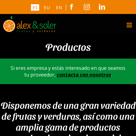
Skip
Facebook
Instagram
LinkedIn
ES
EU
EN
to
content
Productos
Si eres empresa y estás interesado en que seamos
tu proveedor,
contacta con nosotros
.
Disponemos de una gran variedad
de frutas y verduras, así como una
amplia gama de productos