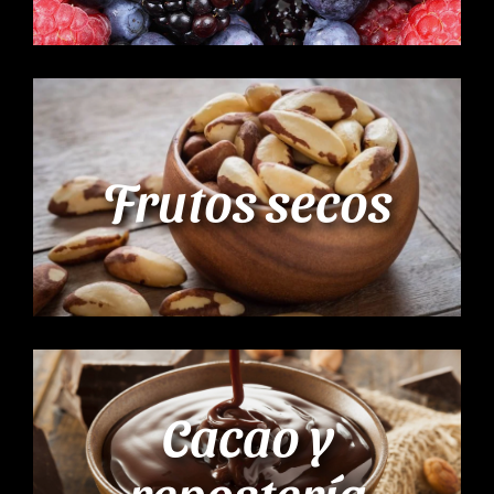
Frutos secos
Cacao y
repostería