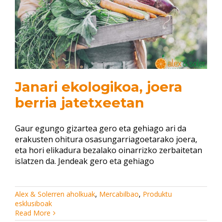
Janari ekologikoa, joera
berria jatetxeetan
Gaur egungo gizartea gero eta gehiago ari da
erakusten ohitura osasungarriagoetarako joera,
eta hori elikadura bezalako oinarrizko zerbaitetan
islatzen da. Jendeak gero eta gehiago
Alex & Solerren aholkuak
,
Mercabilbao
,
Produktu
esklusiboak
Read More