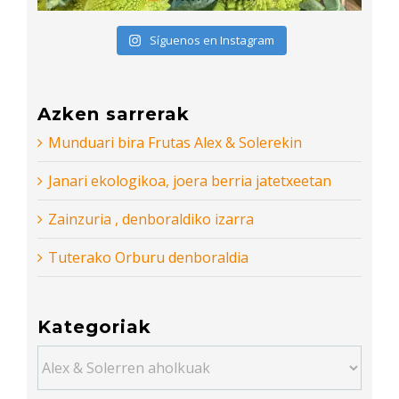
Síguenos en Instagram
Azken sarrerak
Munduari bira Frutas Alex & Solerekin
Janari ekologikoa, joera berria jatetxeetan
Zainzuria , denboraldiko izarra
Tuterako Orburu denboraldia
Kategoriak
Kategoriak