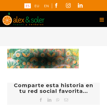
Skip
Facebook
Instagram
LinkedIn
ES
EU
EN
to
content
Comparte esta historia en
tu red social favorita...
Facebook
LinkedIn
WhatsApp
Correo
electrónico