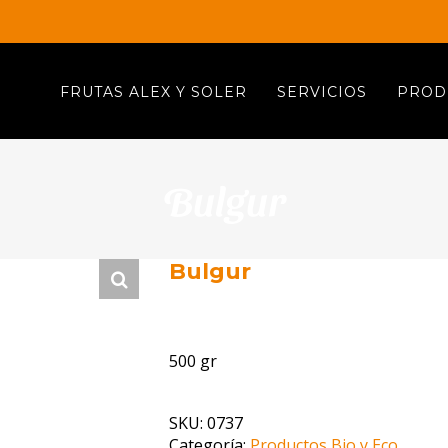
FRUTAS ALEX Y SOLER
SERVICIOS
PROD
Bulgur
Bulgur
500 gr
SKU:
0737
Categoría:
Productos Bio y Eco