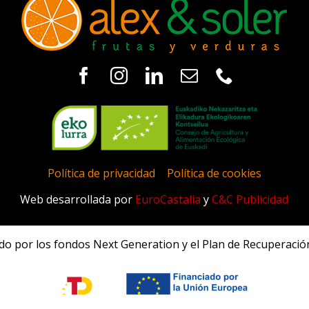
Política de privacidad
|
Política de cookies
Web desarrollada por
EuroCastalia
y
C&C Publicidad
ado por los fondos Next Generation y el Plan de Recuperación