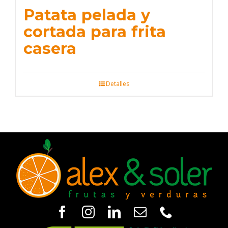
Patata pelada y
cortada para frita
casera
Detalles