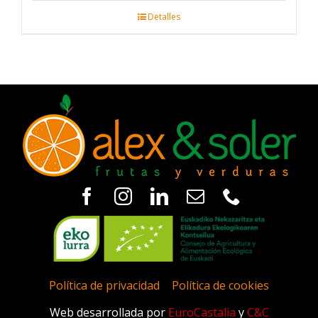
Detalles
Política de privacidad
|
Política de cookies
Web desarrollada por
EuroCastalia
y
C&C