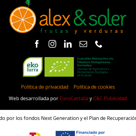
Política de privacidad
|
Política de cookies
Web desarrollada por
EuroCastalia
y
C&C Publicidad
ado por los fondos Next Generation y el Plan de Recuperación