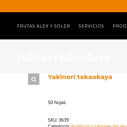
FRUTAS ALEX Y SOLER
SERVICIOS
PROD
Yakinori takaokaya
Yakinori takaokaya
50 hojas
SKU:
3639
Categoría:
Asiáticos y sabores del m