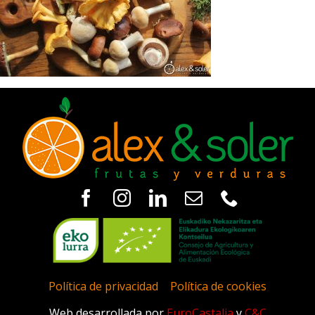
Política de privacidad
|
Política de cookies
Web desarrollada por
EuroCastalia
y
C&C