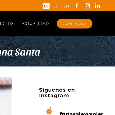
Facebook
Instagram
Linked
ES
EU
EN
UCTOS
ACTUALIDAD
CONTACTO
mana Santa
Síguenos en
Instagram
frutasalexysoler