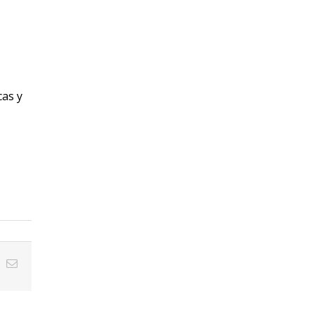
cas y
In
hatsApp
Correo
electrónico