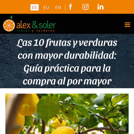
Skip
Facebook
Instagram
LinkedIn
ES
EU
EN
to
content
Las 10 frutas y verduras
con mayor durabilidad:
Guía práctica para la
compra al por mayor
View
Larger
Image