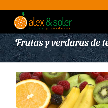
Skip
to
content
Frutas y verduras de t
View
Larger
Image