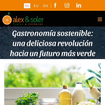
Skip
Facebook
Instagram
LinkedIn
ES
EU
EN
to
content
Gastronomía sostenible:
una deliciosa revolución
hacia un futuro más verde
View
Larger
Image