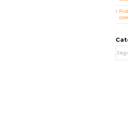
Frut
comb
Cat
Categ