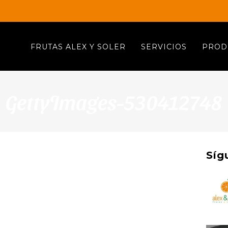
FRUTAS ALEX Y SOLER
SERVICIOS
PROD
GettyImages-530412748
Síg