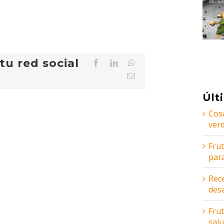
tu red social
Facebook
LinkedIn
WhatsApp
Correo
electrónico
Últ
Cos
ver
Fru
par
Rece
des
Frut
sal