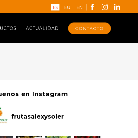
Facebook
Instagram
Linked
ES
EU
EN
UCTOS
ACTUALIDAD
CONTACTO
uenos en Instagram
frutasalexysoler