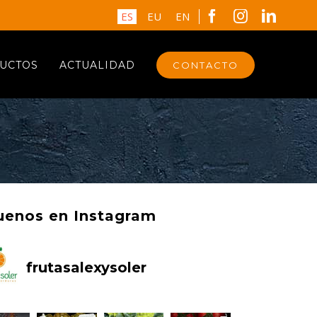
Facebook
Instagram
Linked
ES
EU
EN
UCTOS
ACTUALIDAD
CONTACTO
uenos en Instagram
frutasalexysoler