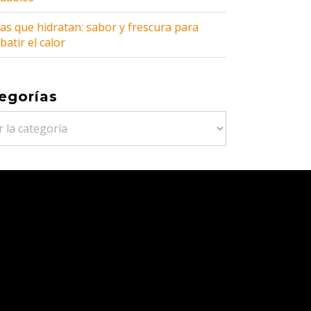
as que hidratan: sabor y frescura para
atir el calor
egorías
orías