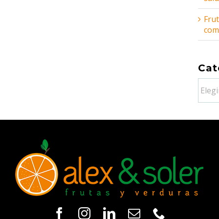
Frut
comb
Cat
Categ