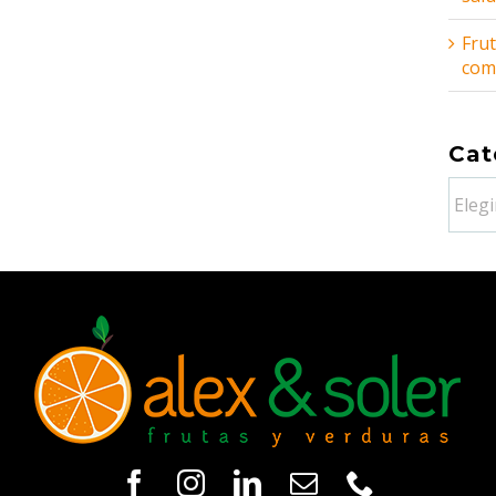
Frut
comb
Cat
Categ