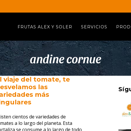
FRUTAS ALEX Y SOLER
SERVICIOS
PROD
andine cornue
l viaje del tomate, te
esvelamos las
Síg
ariedades más
ingulares
isten cientos de variedades de
mates a lo largo del planeta. Esta
rtaliza se consume a lo largo de todo