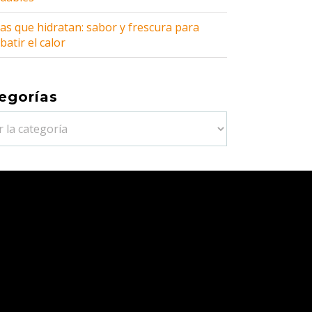
as que hidratan: sabor y frescura para
atir el calor
egorías
orías