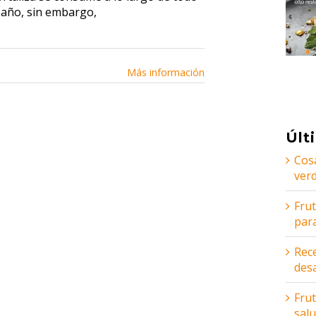
 año, sin embargo,
Más información
Últ
Cos
ver
Fru
par
Rece
des
Frut
sal