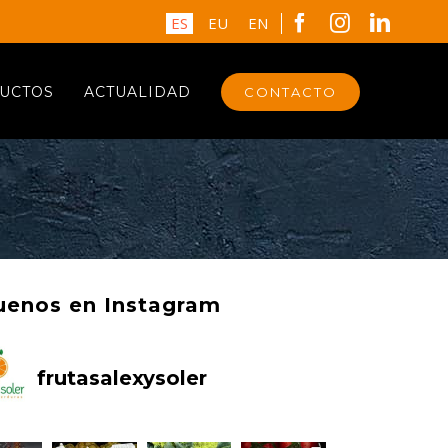
Facebook
Instagram
Linked
ES
EU
EN
UCTOS
ACTUALIDAD
CONTACTO
uenos en Instagram
frutasalexysoler