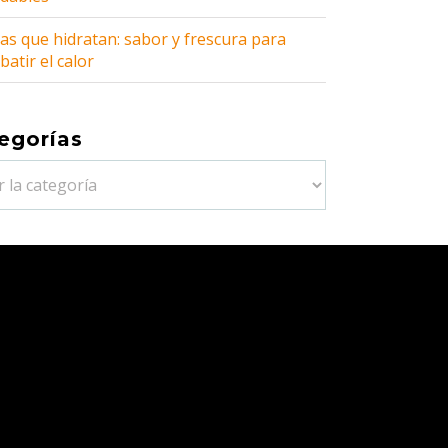
as que hidratan: sabor y frescura para
atir el calor
egorías
orías