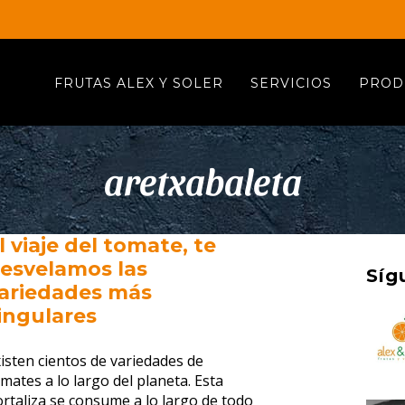
FRUTAS ALEX Y SOLER
SERVICIOS
PROD
aretxabaleta
l viaje del tomate, te
esvelamos las
Síg
ariedades más
ingulares
isten cientos de variedades de
mates a lo largo del planeta. Esta
rtaliza se consume a lo largo de todo