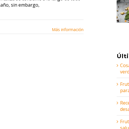
 año, sin embargo,
Más información
Últ
Cos
ver
Fru
par
Rece
des
Frut
sal