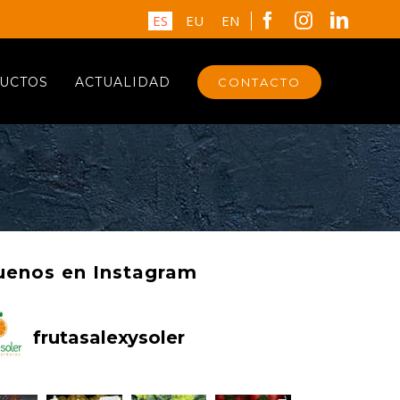
Facebook
Instagram
Linked
ES
EU
EN
UCTOS
ACTUALIDAD
CONTACTO
uenos en Instagram
frutasalexysoler