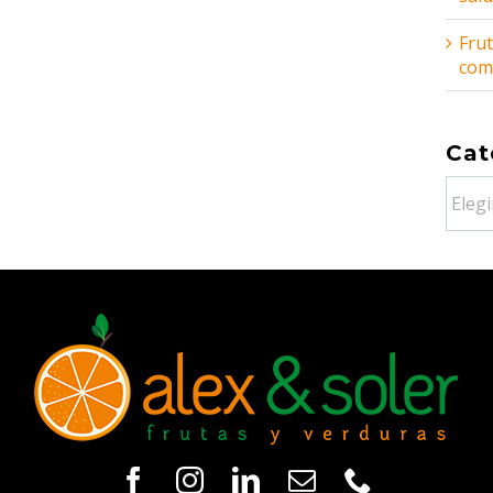
Frut
comb
Cat
Categ